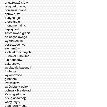
angażować się w
taką dekorację,
ponieważ granit
sprawia, że ​​
budynek jest
uroczyście
monumentalny.
Lepiej jest
zastosować granit
do częściowego
wykończenia
poszczególnych
elementów
architektonicznych
– cokołu, kolumn
lub schodów.
Luksusowo
wyglądają baseny i
fontanny,
wykończone
granitem.
Prawidłowo
wyściełany obiekt
potrwa kilka dekad.
Ze względu na
niską absorpcję
wody, płyty
granitowe mogą