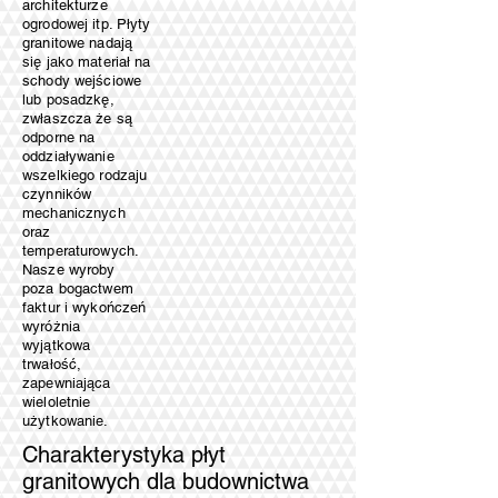
architekturze
ogrodowej itp. Płyty
granitowe nadają
się jako materiał na
schody wejściowe
lub posadzkę,
zwłaszcza że są
odporne na
oddziaływanie
wszelkiego rodzaju
czynników
mechanicznych
oraz
temperaturowych.
Nasze wyroby
poza bogactwem
faktur i wykończeń
wyróżnia
wyjątkowa
trwałość,
zapewniająca
wieloletnie
użytkowanie.
Charakterystyka płyt
granitowych dla budownictwa