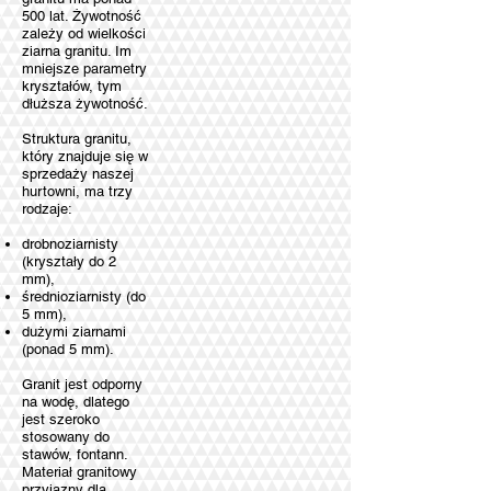
500 lat. Żywotność
zależy od wielkości
ziarna granitu. Im
mniejsze parametry
kryształów, tym
dłuższa żywotność.
Struktura granitu,
który znajduje się w
sprzedaży naszej
hurtowni, ma trzy
rodzaje:
drobnoziarnisty
(kryształy do ​​2
mm),
średnioziarnisty (do
5 mm),
dużymi ziarnami
(ponad 5 mm).
Granit jest odporny
na wodę, dlatego
jest szeroko
stosowany do
stawów, fontann.
Materiał granitowy
przyjazny dla