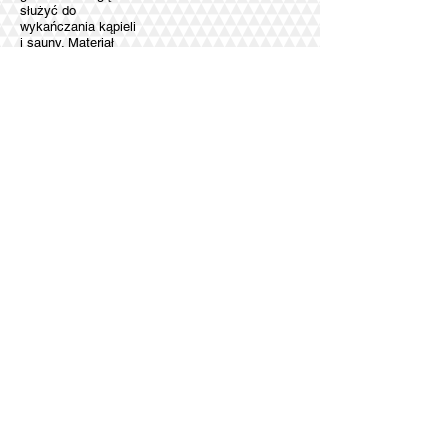
służyć do
wykańczania kąpieli
i sauny. Materiał
jest łatwy do
czyszczenia, nie
obawia się
nowoczesnych
agresywnych
środków
czyszczących.
Granit jest również
popularny w
projektowaniu
krajobrazu. Rzeźby
wykonane z granitu,
elementów
dekoracyjnych i
płytek do ścieżek
ogrodowych
przyczynią się do
estetyki i
oryginalności
krajobrazu. Granit
do wyrobu
krawężników jest
od dawna
stosowany we
wszystkich