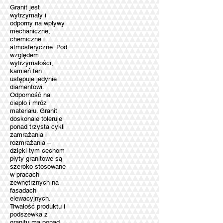
Granit jest
wytrzymały i
odporny na wpływy
mechaniczne,
chemiczne i
atmosferyczne. Pod
względem
wytrzymałości,
kamień ten
ustępuje jedynie
diamentowi.
Odporność na
ciepło i mróz
materiału. Granit
doskonale toleruje
ponad trzysta cykli
zamrażania i
rozmrażania –
dzięki tym cechom
płyty granitowe są
szeroko stosowane
w pracach
zewnętrznych na
fasadach
elewacyjnych.
Trwałość produktu i
podszewka z
granitu ma ponad